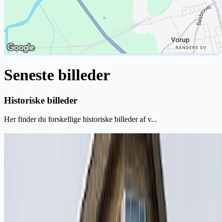
Seneste billeder
Historiske billeder
Her finder du forskellige historiske billeder af v...
Seneste billeder
Her finder du de seneste billeder af bygningen og...
Vesterport Randers
EF Matr. 421 DN (CVR nr. 17480588)
C/O Fukon Administration ApS
Gl. Stationsvej 9, st. th.