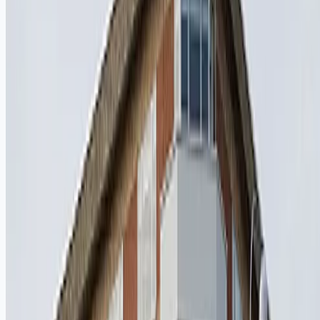
8940 Randers SV
Administrator : Dorthe Høeg Jensen / +45 22616565 /
dorthe@fukon.dk
Al fakturering til foreningen skal sendes til administrator.
System til ejer-, andel-, grundejer- og alle andre typer af foreninger
administreret af
boligforeningsweb.dk
(Globalt:
anyhoa.com
)